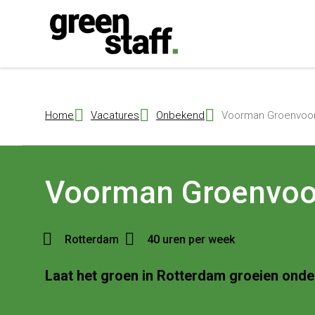
{ "@context": "https://schema.org", "@type": "Organization", "name": 
Home
Vacatures
Onbekend
Voorman Groenvoor
Voorman Groenvoo
Rotterdam
40 uren per week
Laat het groen in Rotterdam groeien onder