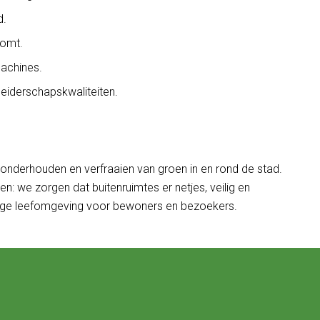
d.
komt.
machines.
leiderschapskwaliteiten.
et onderhouden en verfraaien van groen in en rond de stad.
: we zorgen dat buitenruimtes er netjes, veilig en
tige leefomgeving voor bewoners en bezoekers.