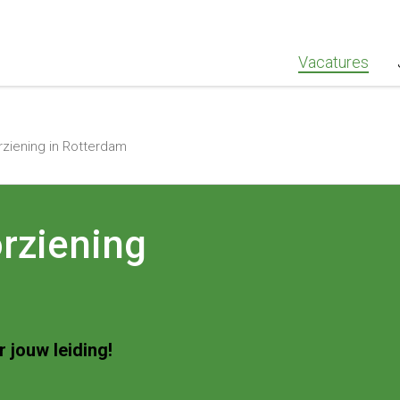
""Greenstaff, "url": "https://www.greenstaff.nl", "logo": "" }
Vacatures
ziening in Rotterdam
rziening
 jouw leiding!