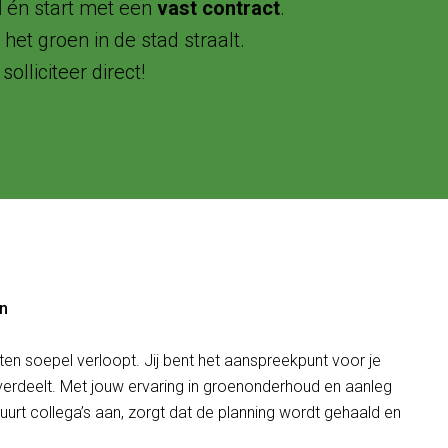
d
én start met een
vast contract
.
het groen in de stad straalt.
olliciteer direct!
en
ten soepel verloopt. Jij bent het aanspreekpunt voor je
erdeelt. Met jouw ervaring in groenonderhoud en aanleg
uurt collega’s aan, zorgt dat de planning wordt gehaald en