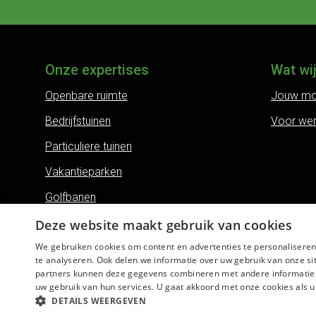
Onze expertises
Wat wi
Openbare ruimte
Jouw mo
Bedrijfstuinen
Voor we
Particuliere tuinen
Vakantieparken
Golfbanen
Land- en erfgoederen
Deze website maakt gebruik van cookies
We gebruiken cookies om content en advertenties te personaliseren
Bos- en natuurbeheer
te analyseren. Ook delen we informatie over uw gebruik van onze si
Boomverzorging
partners kunnen deze gegevens combineren met andere informatie di
uw gebruik van hun services. U gaat akkoord met onze cookies als u 
DETAILS WEERGEVEN