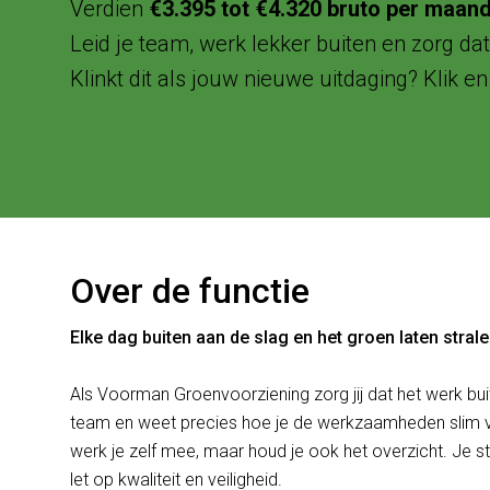
Verdien
€3.395 tot €4.320 bruto per maan
Leid je team, werk lekker buiten en zorg dat 
Klinkt dit als jouw nieuwe uitdaging? Klik en s
Over de functie
Elke dag buiten aan de slag en het groen laten stral
Als Voorman Groenvoorziening zorg jij dat het werk bui
team en weet precies hoe je de werkzaamheden slim v
werk je zelf mee, maar houd je ook het overzicht. Je st
let op kwaliteit en veiligheid.