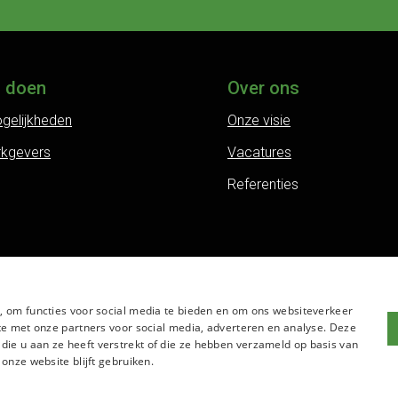
j doen
Over ons
gelijkheden
Onze visie
rkgevers
Vacatures
Referenties
, om functies voor social media te bieden en om ons websiteverkeer
te met onze partners voor social media, adverteren en analyse. Deze
e u aan ze heeft verstrekt of die ze hebben verzameld op basis van
onze website blijft gebruiken.