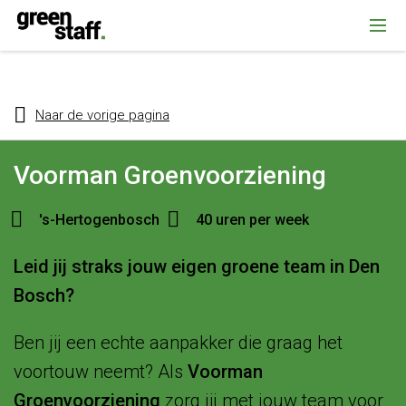
{ "@context": "https://schema.org", "@type": "Organization", "name":
""Greenstaff, "url": "https://www.greenstaff.nl", "logo": "" }
Naar de vorige pagina
Voorman Groenvoorziening
's-Hertogenbosch
40 uren per week
Leid jij straks jouw eigen groene team in Den
Bosch?
Ben jij een echte aanpakker die graag het
voortouw neemt? Als
Voorman
Groenvoorziening
zorg jij met jouw team voor