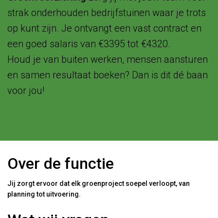
strak onderhouden bedrijfstuinen waar je trots
op kunt zijn. Je ontvangt een vast contract en
een goed salaris van €3395 tot €4320.
Houd je van buiten werken, mensen aansturen
en samen resultaat boeken? Dan is dit dé baan
voor jou!
Over de functie
Jij zorgt ervoor dat elk groenproject soepel verloopt, van
planning tot uitvoering.