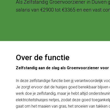
Als Zelfstandig Groenvoorziener in Duiven g
salaris van €2900 tot €3365 en een vast cont
Over de functie
Zelfstandig aan de slag als Groenvoorziener voor h
In deze zelfstandige functie ben jij verantwoordelijk voo
Je zorgt ervoor dat de huisjes goed bereikbaar blijven
werk doe je zelfstandig, maar je hebt altijd onderste
elektriciteitshuisjes netjes, zodat deze goed toegankeli
gaat om het maaien van gras, het snoeien van takken of 