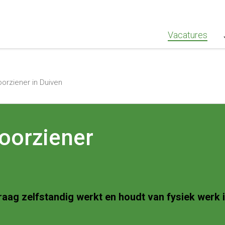
""Greenstaff, "url": "https://www.greenstaff.nl", "logo": "" }
Vacatures
orziener in Duiven
oorziener
raag zelfstandig werkt en houdt van fysiek werk i