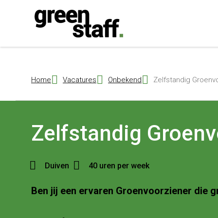
{ "@context": "https://schema.org", "@type": "Organization", "name": 
Home
Vacatures
Onbekend
Zelfstandig Groenvo
Zelfstandig Groenv
Duiven
40 uren per week
Ben jij een ervaren Groenvoorziener die g