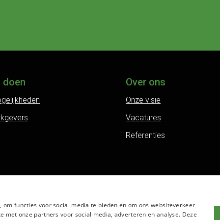
j doen
Over ons
gelijkheden
Onze visie
rkgevers
Vacatures
Referenties
, om functies voor social media te bieden en om ons websiteverkeer
te met onze partners voor social media, adverteren en analyse. Deze