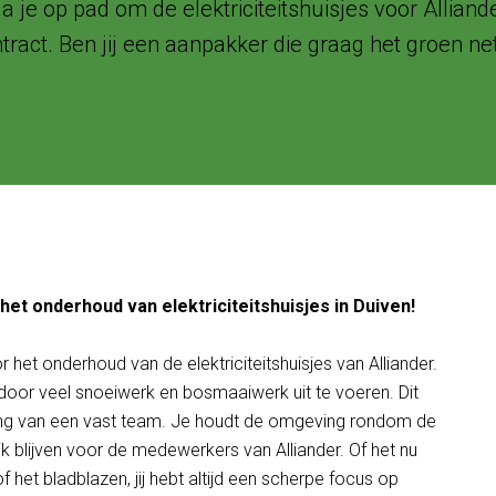
a je op pad om de elektriciteitshuisjes voor Allian
ract. Ben jij een aanpakker die graag het groen netj
et onderhoud van elektriciteitshuisjes in Duiven!
r het onderhoud van de elektriciteitshuisjes van Alliander.
 door veel snoeiwerk en bosmaaiwerk uit te voeren. Dit
uning van een vast team. Je houdt de omgeving rondom de
jk blijven voor de medewerkers van Alliander. Of het nu
het bladblazen, jij hebt altijd een scherpe focus op