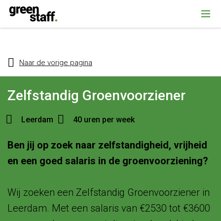
{ "@context": "https://schema.org", "@type": "Organization", "name":
""Greenstaff, "url": "https://www.greenstaff.nl", "logo": "" }
Naar de vorige pagina
Zelfstandig Groenvoorziener
Leerdam
40 uren per week
Ben jij op zoek naar zelfstandigheid, vrijheid
en een goed salaris in de groenvoorziening?
Wij zoeken een Zelfstandig Groenvoorziener in
Leerdam. Met een salaris van €2530 tot €3600